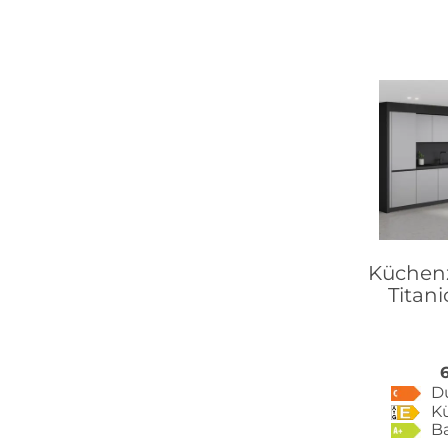
Küchenze
Titani
D
K
B