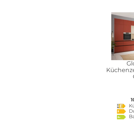
Gl
Küchenzei
1
K
D
B