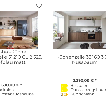
obal-Küche
le 51.210 GL 2 525,
Küchenzeile 33.160 3 
efblau matt
Nussbaum
3.390,00 € *
6.690,00 € *
Backofen
ackofen
Dunstabzugshau
unstabzugshaube
Kühlschrank