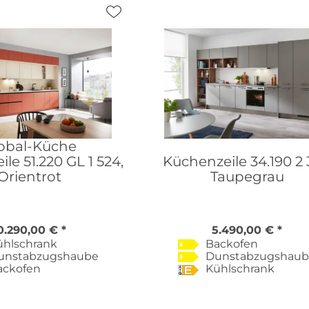
obal-Küche
le 51.220 GL 1 524,
Küchenzeile 34.190 2 
Orientrot
Taupegrau
0.290,00 € *
5.490,00 € *
ühlschrank
Backofen
unstabzugshaube
Dunstabzugshau
ackofen
Kühlschrank