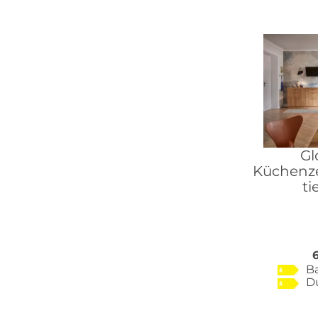
Gl
Küchenzei
ti
B
D