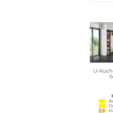
U-Küche
S
B
D
K