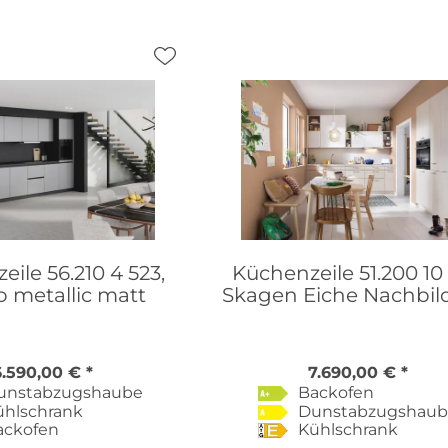
ile 56.210 4 523,
Küchenzeile 51.200 10 
o metallic matt
Skagen Eiche Nachbi
6.590,00 € *
7.690,00 € *
unstabzugshaube
Backofen
ühlschrank
Dunstabzugshau
ackofen
Kühlschrank