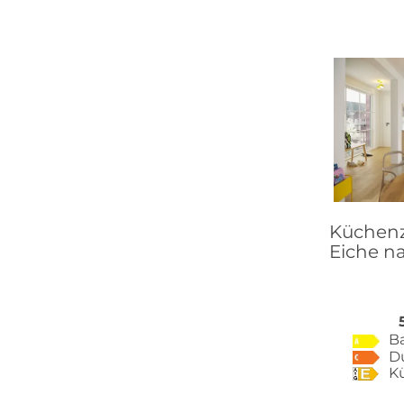
Küchenze
Eiche n
B
D
K