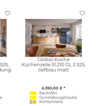
Global-Küche
525,
Küchenzeile 51.210 GL 2 525,
ldung
tiefblau matt
6.390,00 € *
Backofen
be
Dunstabzugshaube
Kühlschrank