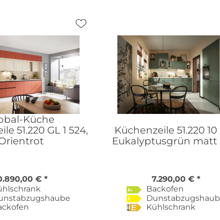
obal-Küche
le 51.220 GL 1 524,
Küchenzeile 51.220 10 
Orientrot
Eukalyptusgrün matt
0.890,00 € *
7.290,00 € *
ühlschrank
Backofen
unstabzugshaube
Dunstabzugshau
ackofen
Kühlschrank