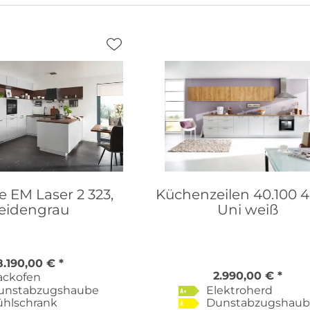
 EM Laser 2 323,
Küchenzeilen 40.100 4
eidengrau
Uni weiß
8.190,00 € *
2.990,00 € *
ackofen
unstabzugshaube
Elektroherd
ühlschrank
Dunstabzugshau