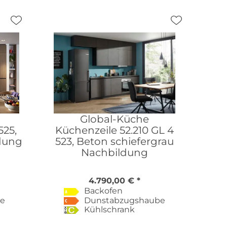
Global-Küche
525,
Küchenzeile 52.210 GL 4
dung
523, Beton schiefergrau
Nachbildung
4.790,00 € *
Backofen
be
Dunstabzugshaube
Kühlschrank