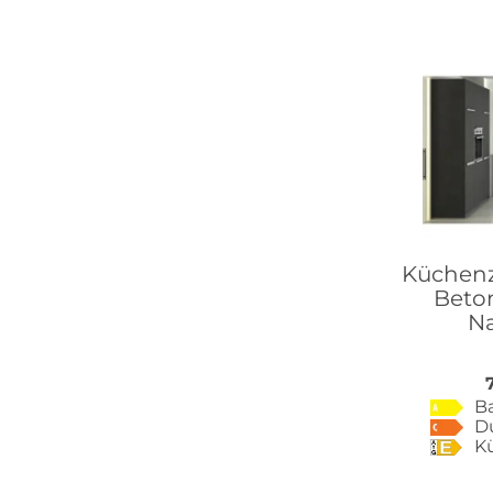
Küchenze
Beton
N
B
D
K