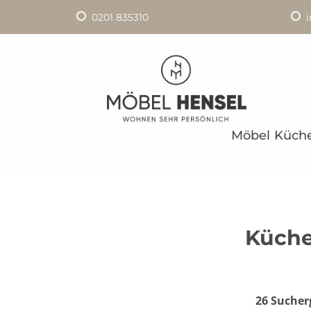
0201 835310
Möbel
Küch
Küche
26 Sucher