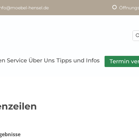
info@moebel-hensel.de
Öffnungs
en
Service
Über Uns
Tipps und Infos
Termin ve
nzeilen
gebnisse