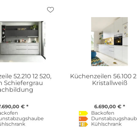
ile 52.210 12 520,
Küchenzeilen 56.100 2
 Schiefergrau
Kristallweiß
achbildung
7.690,00 € *
6.690,00 € *
ackofen
Backofen
unstabzugshaube
Dunstabzugshau
ühlschrank
Kühlschrank