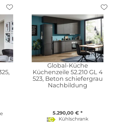
Global-Küche
325,
Küchenzeile 52.210 GL 4
523, Beton schiefergrau
Nachbildung
5.290,00 € *
be
Kühlschrank