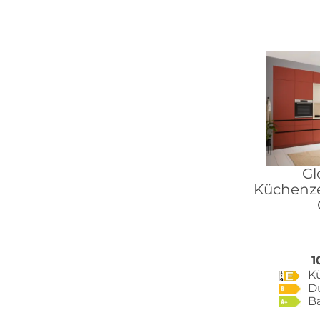
Gl
Küchenzei
1
K
D
B