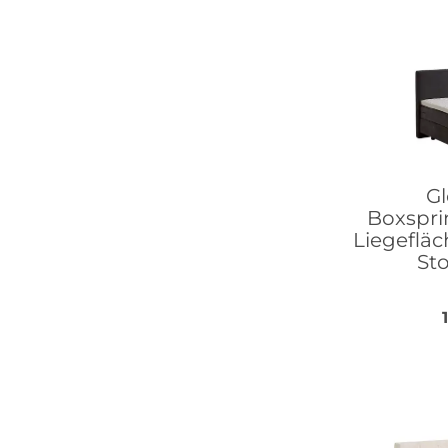
Gl
Boxspri
Liegefläc
Sto