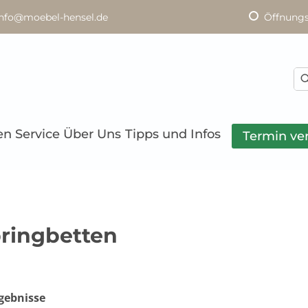
info@moebel-hensel.de
Öffnungs
en
Service
Über Uns
Tipps und Infos
Termin ve
ringbetten
gebnisse