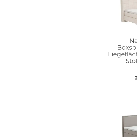
Na
Boxspr
Liegefläc
Sto