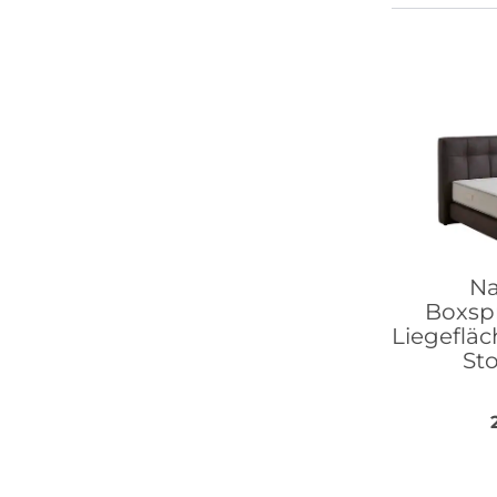
Na
Boxspr
Liegefläc
Sto