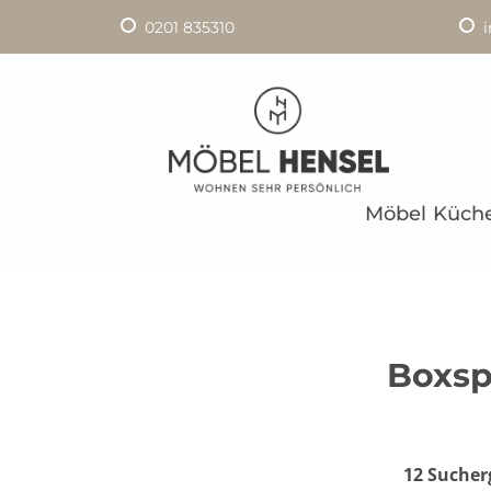
0201 835310
Möbel
Küch
Boxsp
12 Sucher