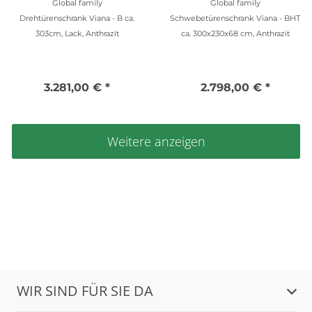
Global family
Global family
Drehtürenschrank Viana - B ca.
Schwebetürenschrank Viana - BHT
303cm, Lack, Anthrazit
ca. 300x230x68 cm, Anthrazit
3.281,00 € *
2.798,00 € *
Weitere anzeigen
WIR SIND FÜR SIE DA