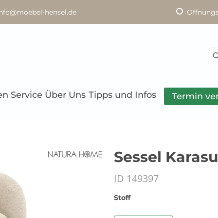
info@moebel-hensel.de
Öffnungs
en
Service
Über Uns
Tipps und Infos
Termin ve
Sessel Karasu 
ID 149397
Stoff