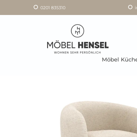
0201 835310
Möbel
Küch