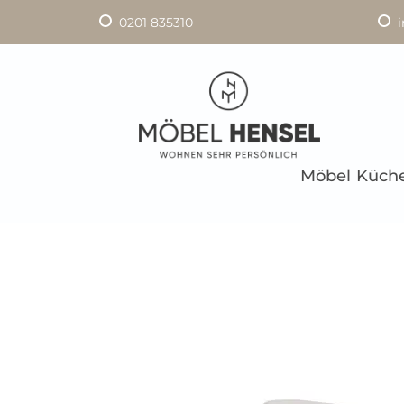
0201 835310
Möbel
Küch