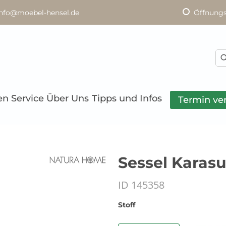
info@moebel-hensel.de
Öffnungs
en
Service
Über Uns
Tipps und Infos
Termin ve
Sessel Karasu
ID 145358
Stoff