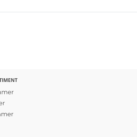
TIMENT
mmer
er
mmer