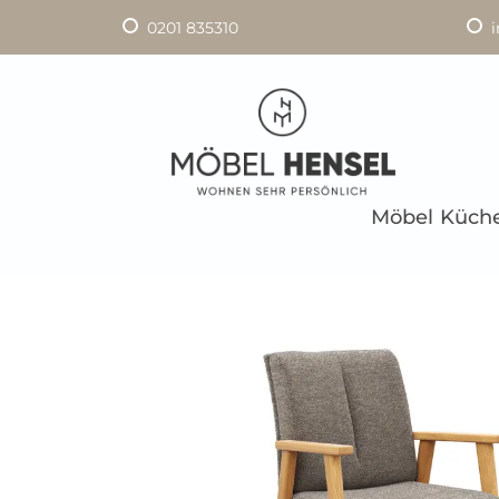
0201 835310
Möbel
Küch