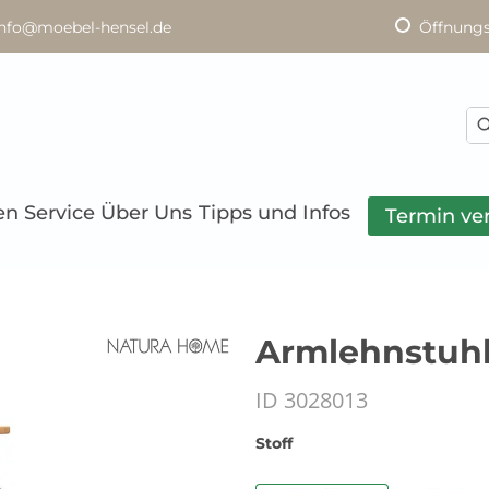
info@moebel-hensel.de
Öffnungs
en
Service
Über Uns
Tipps und Infos
Termin ve
Armlehnstuhl 
ID 3028013
Stoff