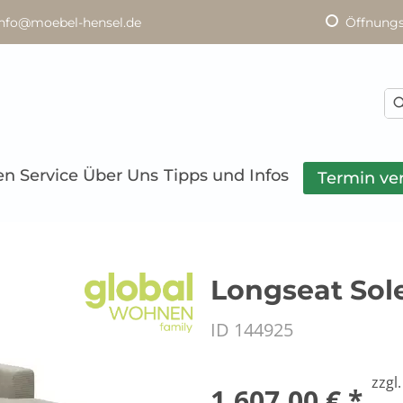
info@moebel-hensel.de
Öffnungs
en
Service
Über Uns
Tipps und Infos
Termin ve
Longseat Soler
ID 144925
zzgl
1.607,00 € *