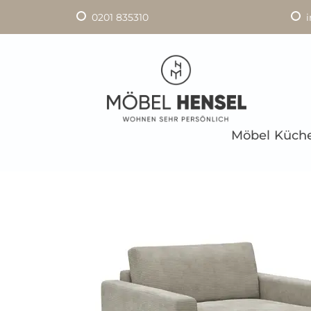
0201 835310
Möbel
Küch