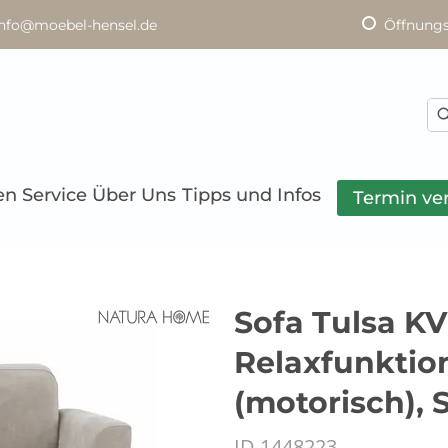
info@moebel-hensel.de
Öffnungs
en
Service
Über Uns
Tipps und Infos
Termin ve
Sofa Tulsa KV -
Relaxfunktion
(motorisch), 
ID 1448223