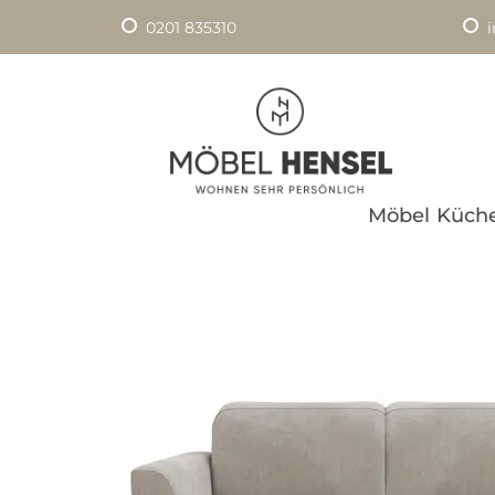
0201 835310
Möbel
Küch