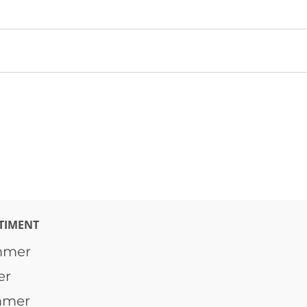
TIMENT
mmer
er
mmer