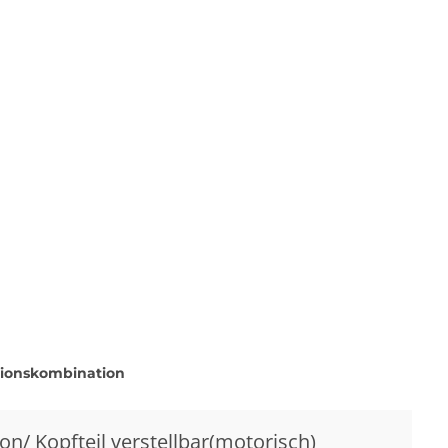
tionskombination
ion/ Kopfteil verstellbar(motorisch)