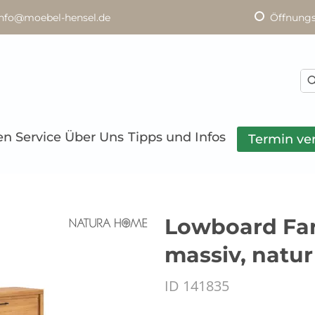
info@moebel-hensel.de
Öffnungs
en
Service
Über Uns
Tipps und Infos
Termin ve
Lowboard Far
massiv, natur
ID 141835