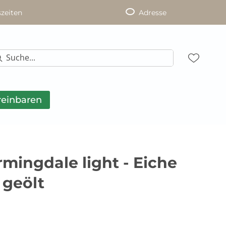
zeiten
Adresse
reinbaren
mingdale light - Eiche
 geölt