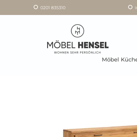
0201 835310
Möbel
Küch