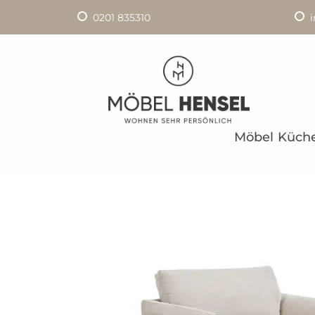
0201 835310
Möbel
Küch