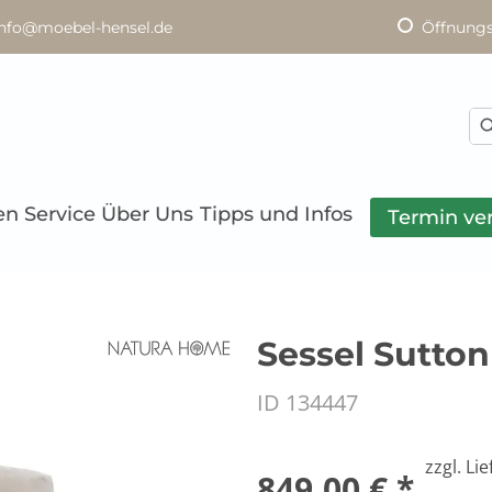
info@moebel-hensel.de
Öffnungs
en
Service
Über Uns
Tipps und Infos
Termin ve
Sessel Sutton 
ID 134447
zzgl. Li
849,00 € *