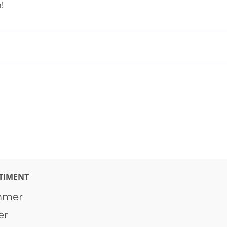
!
TIMENT
mmer
er