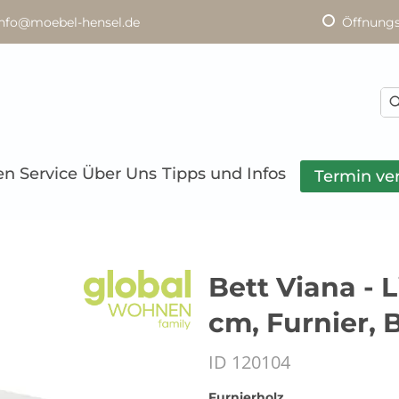
info@moebel-hensel.de
Öffnungs
en
Service
Über Uns
Tipps und Infos
Termin ve
Bett Viana - 
cm, Furnier, 
ID 120104
Furnierholz