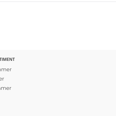
TIMENT
mmer
er
mmer