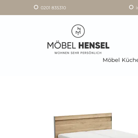
0201 835310
Möbel
Küch