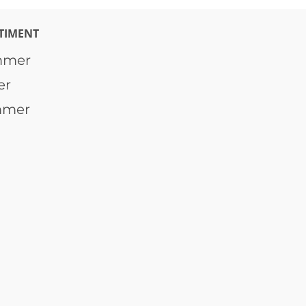
TIMENT
mmer
er
mmer