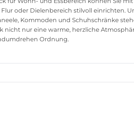
hick für Wohn- und Essbereich können Sie 
lur oder Dielenbereich stilvoll einrichten. U
aneele, Kommoden und Schuhschränke stehen
tik nicht nur eine warme, herzliche Atmosphä
andumdrehen Ordnung.