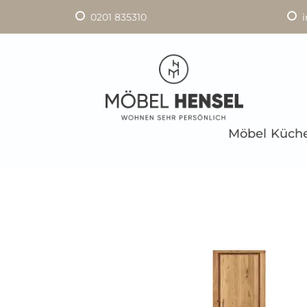
0201 835310
Möbel
Küch