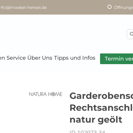
info@moebel-hensel.de
Öffnungs
en
Service
Über Uns
Tipps und Infos
Termin ve
Garderobensc
Rechtsanschl
natur geölt
ID 102973-34