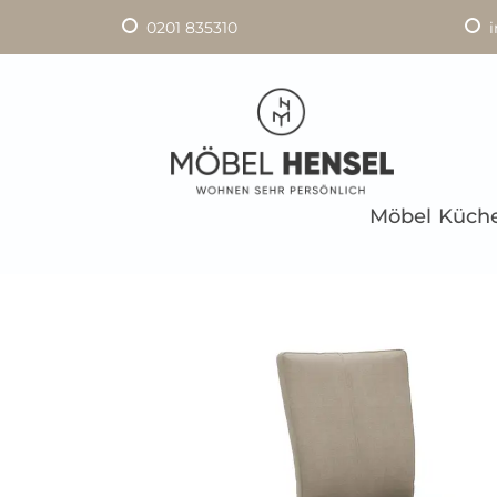
0201 835310
Möbel
Küch