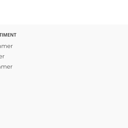
TIMENT
mmer
er
mmer