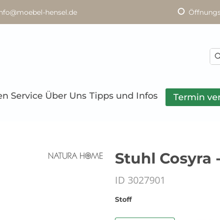
info@moebel-hensel.de
Öffnungs
en
Service
Über Uns
Tipps und Infos
Termin ve
Stuhl Cosyra -
ID 3027901
Stoff