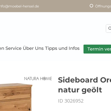
info@moebel-hensel.de
Öffnungs
en
Service
Über Uns
Tipps und Infos
Termin ve
Sideboard Ore
natur geölt
ID 3026952