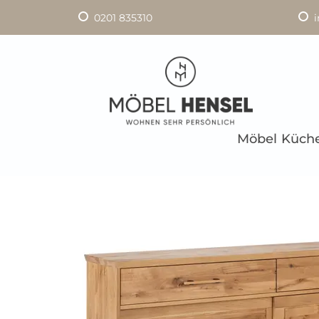
0201 835310
Möbel
Küch