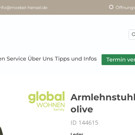
info@moebel-hensel.de
Öffnungs
en
Service
Über Uns
Tipps und Infos
Termin ve
Armlehnstuhl 
olive
ID 144615
Leder