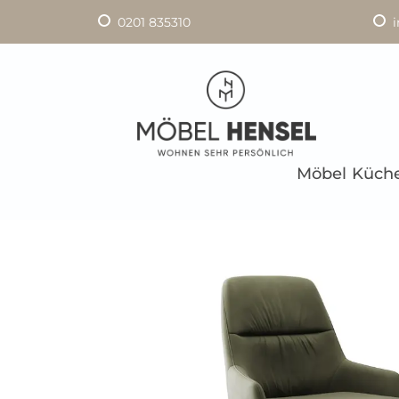
0201 835310
Möbel
Küch