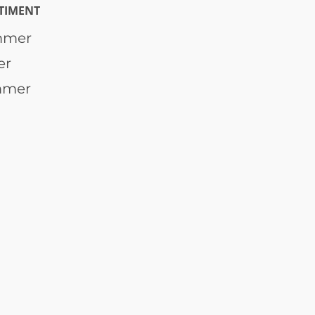
TIMENT
mmer
er
mmer