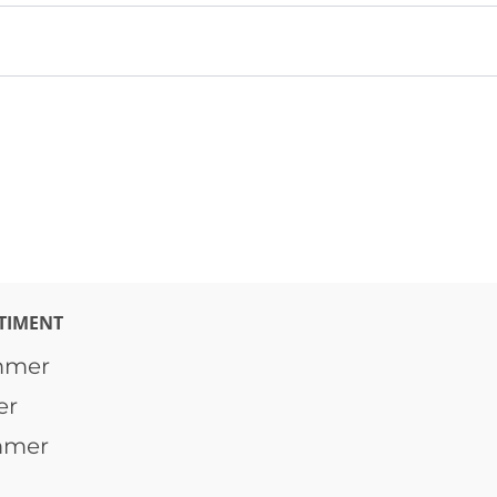
TIMENT
mmer
er
mmer