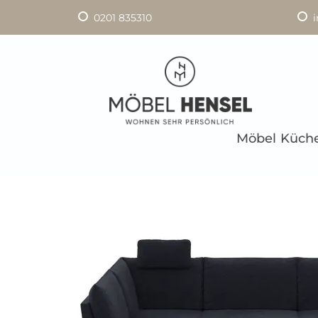
0201 835310
Möbel
Küch