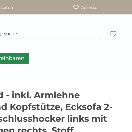
zeiten
Adresse
reinbaren
 - inkl. Armlehne
nd Kopfstütze, Ecksofa 2-
schlusshocker links mit
gen rechts, Stoff,