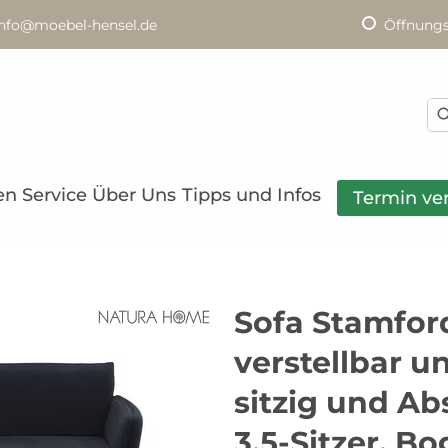
info@moebel-hensel.de
Öffnungs
en
Service
Über Uns
Tipps und Infos
Termin ve
Sofa Stamford
verstellbar u
sitzig und Ab
3,5-Sitzer, Bo