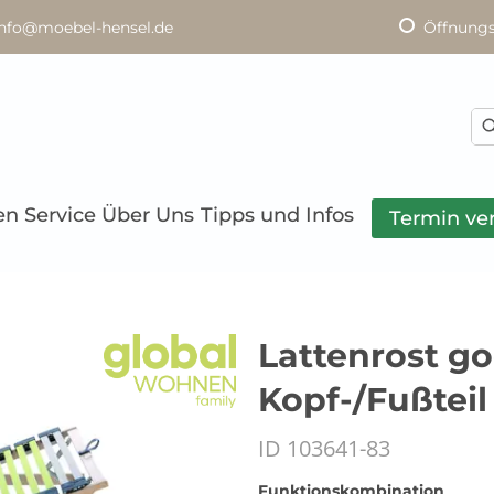
info@moebel-hensel.de
Öffnungs
en
Service
Über Uns
Tipps und Infos
Termin ve
Lattenrost g
Kopf-/Fußteil
ID 103641-83
Funktionskombination