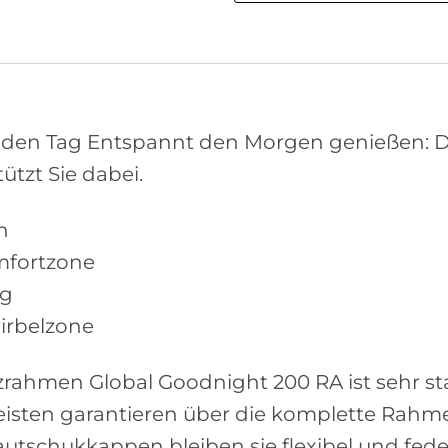
n den Tag Entspannt den Morgen genießen: D
ützt Sie dabei.
n
omfortzone
ng
irbelzone
ahmen Global Goodnight 200 RA ist sehr sta
leisten garantieren über die komplette Rahm
autschukkappen bleiben sie flexibel und fede