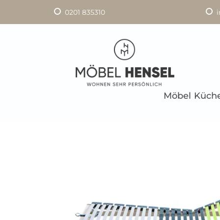
0201 835310
Möbel
Küch