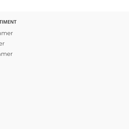
TIMENT
mmer
er
mmer