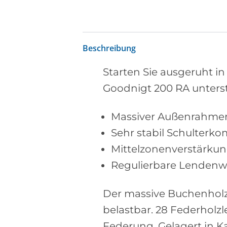
Beschreibung
Starten Sie ausgeruht i
Goodnigt 200 RA unterst
Massiver Außenrahme
Sehr stabil Schulterk
Mittelzonenverstärku
Regulierbare Lendenw
Der massive Buchenholzr
belastbar. 28 Federholz
Federung. Gelagert in K