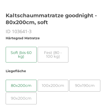
Kaltschaummatratze goodnight -
80x200cm, soft
ID 103641-3
Härtegrad Matratze
Soft (bis 60
Fest (80 -
kg)
100 kg)
Liegefläche
80x200cm
100x200cm
90x190cm
90x200cm